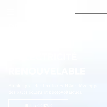
EN
PRODUCTEUR
INDÉPENDANT
D'ÉLECTRICITÉ
RENOUVELABLE
Au plus près des territoires, H2air développe
des parcs éoliens et photovoltaïques.
DÉCOUVRIR H2AIR