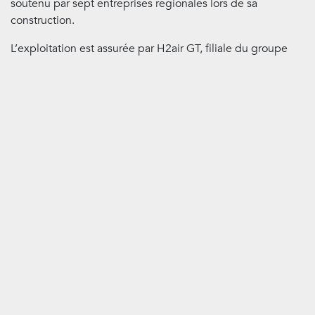
soutenu par sept entreprises régionales lors de sa
construction.
L’exploitation est assurée par H2air GT, filiale du groupe
H2air, implantée dans la région Grand Est. Le parc est
entré dans sa 2ème année de suivi environnemental,
comprenant notamment des enregistreurs d’activités des
chauves-souris, afin de concilier production énergétique et
protection de la biodiversité.
Camille Vandenbeuck, Directrice Générale Déléguée de
H2air
: «
Nous sommes très fiers d’approvisionner Free en
électricité renouvelable avec leur premier PPA éolien en
Europe ! La production de nos éoliennes des Lim
odores
participera à décarboner l'économie et démontre la
capacité de H2air à répondre aux besoins des grands
opérateurs comme le Groupe iliad. Nous nous réjouissons
de ce partenariat privilégié de vente directe d’électricité
aux grandes entreprises
. »